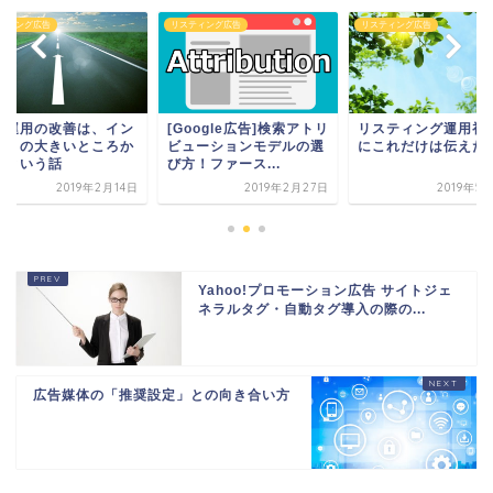
ティング広告
リスティング広告
リスティング広告
告運用の改善は、イン
[Google広告]検索アトリ
リスティング運用初
クトの大きいところか
ビューションモデルの選
にこれだけは伝えた
！という話
び方！ファース...
2019年2月14日
2019年2月27日
2019年5
Yahoo!プロモーション広告 サイトジェ
ネラルタグ・自動タグ導入の際の...
広告媒体の「推奨設定」との向き合い方